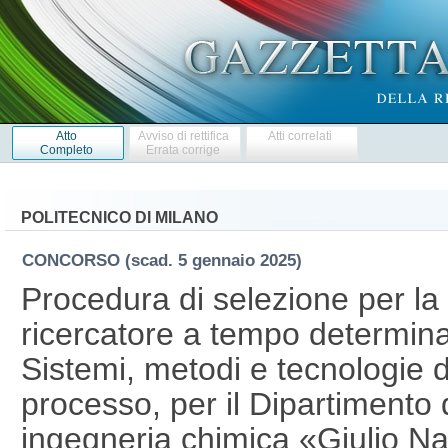
Atto
Avviso di rettifica
Atti correlati
Completo
Errata corrige
POLITECNICO DI MILANO
CONCORSO
(scad. 5 gennaio 2025)
Procedura di selezione per la 
ricercatore a tempo determin
Sistemi, metodi e tecnologie d
processo, per il Dipartimento d
ingegneria chimica «Giulio Na