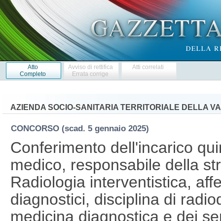
Atto
Avviso di rettifica
Atti correlati
Completo
Errata corrige
AZIENDA SOCIO-SANITARIA TERRITORIALE DELLA VA
CONCORSO
(scad. 5 gennaio 2025)
Conferimento dell'incarico qui
medico, responsabile della st
Radiologia interventistica, aff
diagnostici, disciplina di radi
medicina diagnostica e dei ser