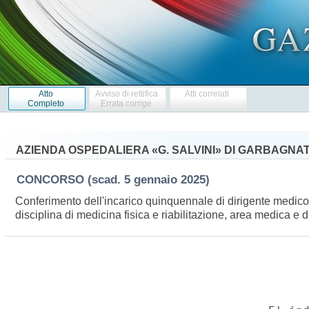
Atto
Avviso di rettifica
Atti correlati
Completo
Errata corrige
AZIENDA OSPEDALIERA «G. SALVINI» DI GARBAGNA
CONCORSO
(scad. 5 gennaio 2025)
Conferimento dell'incarico quinquennale di dirigente medico, 
disciplina di medicina fisica e riabilitazione, area medica e 