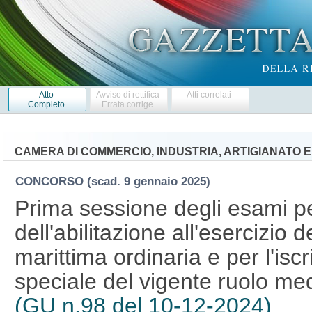
Atto
Avviso di rettifica
Atti correlati
Completo
Errata corrige
CAMERA DI COMMERCIO, INDUSTRIA, ARTIGIANATO E
CONCORSO
(scad. 9 gennaio 2025)
Prima sessione degli esami p
dell'abilitazione all'esercizio d
marittima ordinaria e per l'isc
speciale del vigente ruolo med
(GU n.98 del 10-12-2024)