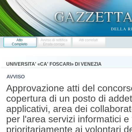
Atto
Avviso di rettifica
Atti correlati
Completo
Errata corrige
UNIVERSITA' «CA' FOSCARI» DI VENEZIA
AVVISO
Approvazione atti del concors
copertura di un posto di addet
applicativi, area dei collabora
per l'area servizi informatici 
prioritariamente ai volontari 