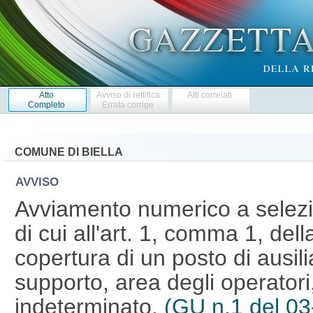
Atto
Avviso di rettifica
Atti correlati
Completo
Errata corrige
COMUNE DI BIELLA
AVVISO
Avviamento numerico a selezio
di cui all'art. 1, comma 1, del
copertura di un posto di ausili
supporto, area degli operator
indeterminato.
(GU n.1 del 0