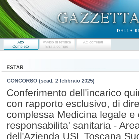
Atto
Avviso di rettifica
Atti correlati
Completo
Errata corrige
ESTAR
CONCORSO
(scad. 2 febbraio 2025)
Conferimento dell'incarico qu
con rapporto esclusivo, di dire
complessa Medicina legale e 
responsabilita' sanitaria - Ar
dell'Azienda USL Toscana Sud 