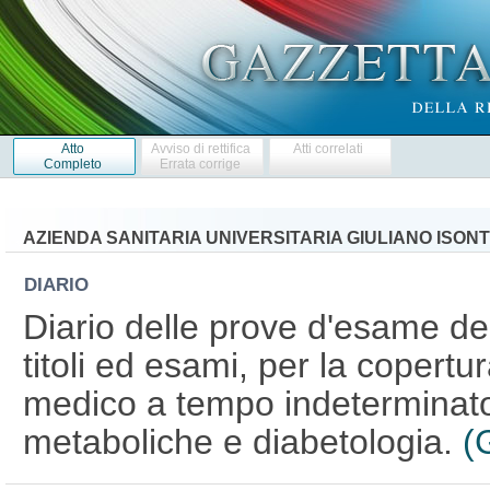
Atto
Avviso di rettifica
Atti correlati
Completo
Errata corrige
AZIENDA SANITARIA UNIVERSITARIA GIULIANO ISONT
DIARIO
Diario delle prove d'esame de
titoli ed esami, per la copertu
medico a tempo indeterminato,
metaboliche e diabetologia.
(