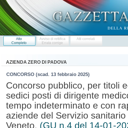
Atto
Avviso di rettifica
Atti correlati
Completo
Errata corrige
AZIENDA ZERO DI PADOVA
CONCORSO
(scad. 13 febbraio 2025)
Concorso pubblico, per titoli 
sedici posti di dirigente medico
tempo indeterminato e con rap
aziende del Servizio sanitario
Veneto.
(GU n.4 del 14-01-20