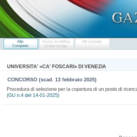
Atto
Avviso di rettifica
Atti correlati
Completo
Errata corrige
UNIVERSITA' «CA' FOSCARI» DI VENEZIA
CONCORSO
(scad. 13 febbraio 2025)
Procedura di selezione per la copertura di un posto di rice
(GU n.4 del 14-01-2025)