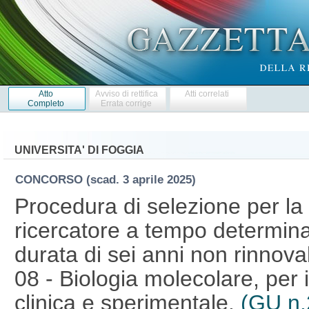
Atto
Avviso di rettifica
Atti correlati
Completo
Errata corrige
UNIVERSITA' DI FOGGIA
CONCORSO
(scad. 3 aprile 2025)
Procedura di selezione per la 
ricercatore a tempo determinat
durata di sei anni non rinnov
08 - Biologia molecolare, per 
clinica e sperimentale.
(GU n.