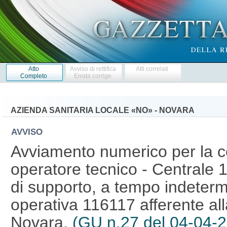
Atto
Avviso di rettifica
Atti correlati
Completo
Errata corrige
AZIENDA SANITARIA LOCALE «NO» - NOVARA
AVVISO
Avviamento numerico per la co
operatore tecnico - Centrale 
di supporto, a tempo indeterm
operativa 116117 afferente all
Novara.
(GU n.27 del 04-04-