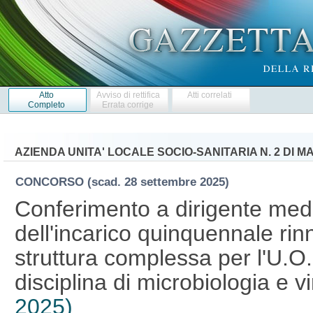
Atto
Avviso di rettifica
Atti correlati
Completo
Errata corrige
AZIENDA UNITA' LOCALE SOCIO-SANITARIA N. 2 DI M
CONCORSO
(scad. 28 settembre 2025)
Conferimento a dirigente medi
dell'incarico quinquennale rinn
struttura complessa per l'U.O.
disciplina di microbiologia e v
2025)