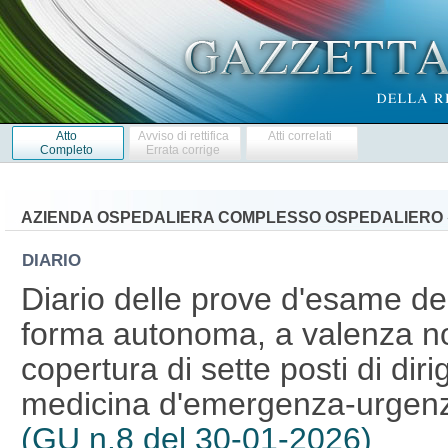
Atto
Avviso di rettifica
Atti correlati
Completo
Errata corrige
AZIENDA OSPEDALIERA COMPLESSO OSPEDALIERO «
DIARIO
Diario delle prove d'esame de
forma autonoma, a valenza no
copertura di sette posti di dir
medicina d'emergenza-urgenza, 
(GU n.8 del 30-01-2026)