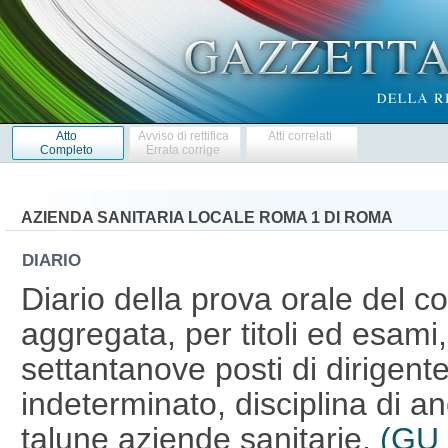
Atto
Avviso di rettifica
Atti correlati
Completo
Errata corrige
AZIENDA SANITARIA LOCALE ROMA 1 DI ROMA
DIARIO
Diario della prova orale del c
aggregata, per titoli ed esami,
settantanove posti di dirigen
indeterminato, disciplina di a
talune aziende sanitarie.
(GU 