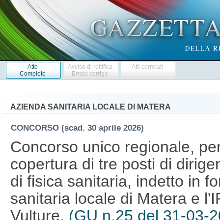
Atto
Avviso di rettifica
Atti correlati
Completo
Errata corrige
AZIENDA SANITARIA LOCALE DI MATERA
CONCORSO
(scad. 30 aprile 2026)
Concorso unico regionale, per 
copertura di tre posti di dirige
di fisica sanitaria, indetto in
sanitaria locale di Matera e l
Vulture.
(GU n.25 del 31-03-2