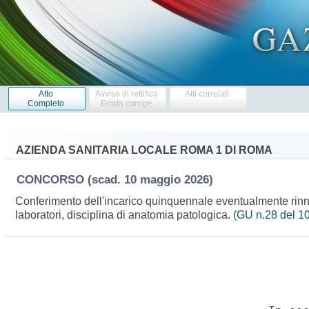
Atto
Avviso di rettifica
Atti correlati
Completo
Errata corrige
AZIENDA SANITARIA LOCALE ROMA 1 DI ROMA
CONCORSO
(scad. 10 maggio 2026)
Conferimento dell'incarico quinquennale eventualmente rinno
laboratori, disciplina di anatomia patologica.
(GU n.28 del 1