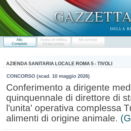
Atto
Avviso di rettifica
Atti correlati
Completo
Errata corrige
AZIENDA SANITARIA LOCALE ROMA 5 - TIVOLI
CONCORSO
(scad. 10 maggio 2026)
Conferimento a dirigente medic
quinquennale di direttore di s
l'unita' operativa complessa Tu
alimenti di origine animale.
(G