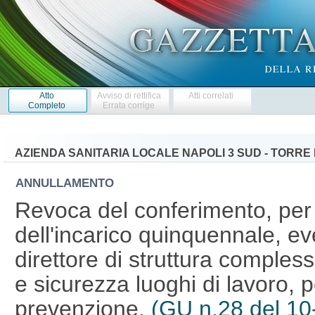
Atto
Avviso di rettifica
Atti correlati
Completo
Errata corrige
AZIENDA SANITARIA LOCALE NAPOLI 3 SUD - TORRE
ANNULLAMENTO
Revoca del conferimento, per ti
dell'incarico quinquennale, ev
direttore di struttura comple
e sicurezza luoghi di lavoro, p
prevenzione.
(GU n.28 del 10