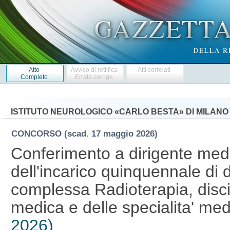
Atto
Avviso di rettifica
Atti correlati
Completo
Errata corrige
ISTITUTO NEUROLOGICO «CARLO BESTA» DI MILANO
CONCORSO
(scad. 17 maggio 2026)
Conferimento a dirigente medico
dell'incarico quinquennale di d
complessa Radioterapia, discip
medica e delle specialita' me
2026)