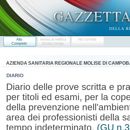
Atto
Avviso di rettifica
Atti correlati
Completo
Errata corrige
AZIENDA SANITARIA REGIONALE MOLISE DI CAMPO
DIARIO
Diario delle prove scritta e pr
per titoli ed esami, per la cope
della prevenzione nell'ambient
area dei professionisti della s
tempo indeterminato.
(GU n.3