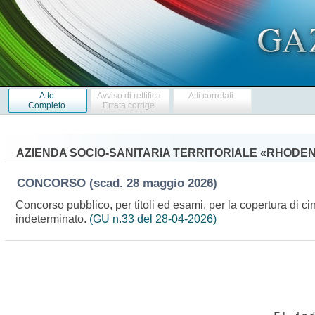
Atto
Avviso di rettifica
Atti correlati
Completo
Errata corrige
AZIENDA SOCIO-SANITARIA TERRITORIALE «RHODE
CONCORSO
(scad. 28 maggio 2026)
Concorso pubblico, per titoli ed esami, per la copertura di cin
indeterminato.
(GU n.33 del 28-04-2026)