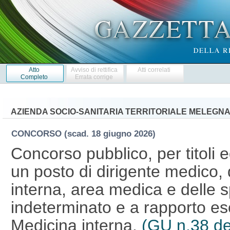
Atto
Avviso di rettifica
Atti correlati
Completo
Errata corrige
AZIENDA SOCIO-SANITARIA TERRITORIALE MELEGNA
CONCORSO
(scad. 18 giugno 2026)
Concorso pubblico, per titoli 
un posto di dirigente medico, 
interna, area medica e delle 
indeterminato e a rapporto esc
Medicina interna.
(GU n.38 de