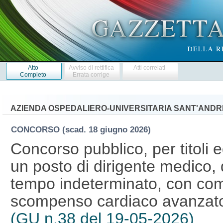
Atto
Avviso di rettifica
Atti correlati
Completo
Errata corrige
AZIENDA OSPEDALIERO-UNIVERSITARIA SANT'ANDR
CONCORSO
(scad. 18 giugno 2026)
Concorso pubblico, per titoli 
un posto di dirigente medico, d
tempo indeterminato, con com
scompenso cardiaco avanzato,
(GU n.38 del 19-05-2026)