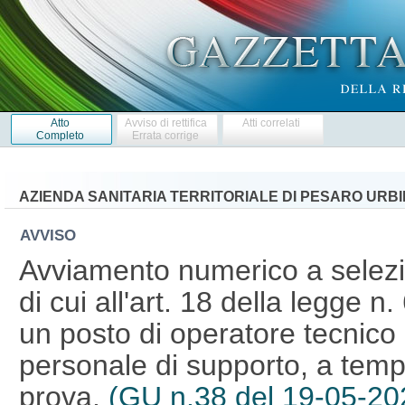
Atto
Avviso di rettifica
Atti correlati
Completo
Errata corrige
AZIENDA SANITARIA TERRITORIALE DI PESARO URB
AVVISO
Avviamento numerico a selezio
di cui all'art. 18 della legge n
un posto di operatore tecnico 
personale di supporto, a temp
prova.
(GU n.38 del 19-05-20