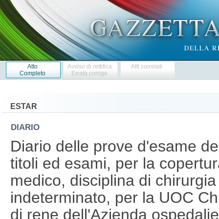
Atto
Avviso di rettifica
Atti correlati
Completo
Errata corrige
ESTAR
DIARIO
Diario delle prove d'esame de
titoli ed esami, per la copertu
medico, disciplina di chirurgi
indeterminato, per la UOC Chi
di rene dell'Azienda ospedalie