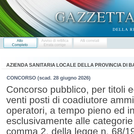
Atto
Avviso di rettifica
Atti correlati
Completo
Errata corrige
AZIENDA SANITARIA LOCALE DELLA PROVINCIA DI B
CONCORSO
(scad. 28 giugno 2026)
Concorso pubblico, per titoli 
venti posti di coadiutore ammin
operatori, a tempo pieno ed i
esclusivamente alle categorie pr
comma 2, della legge n. 68/19