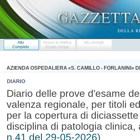
Atto
Avviso di rettifica
Atti correlati
Completo
Errata corrige
AZIENDA OSPEDALIERA «S. CAMILLO - FORLANINI» D
DIARIO
Diario delle prove d'esame de
valenza regionale, per titoli 
per la copertura di diciassette
disciplina di patologia clinic
n.41 del 29-05-2026)