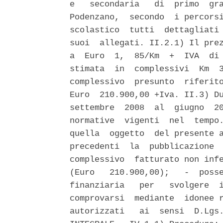
e   secondaria   di  primo  gra
Podenzano,  secondo  i percorsi
scolastico  tutti  dettagliati 
suoi  allegati. II.2.1) Il prez
a  Euro  1,  85/Km  +  IVA  di 
stimata  in  complessivi  Km  3
complessivo  presunto  riferito
Euro  210.900,00 +Iva. II.3) Du
settembre  2008  al  giugno  20
normative  vigenti  nel  tempo.
quella  oggetto  del presente a
precedenti  la  pubblicazione  
complessivo  fatturato non infe
(Euro   210.900,00);   -  posse
finanziaria   per   svolgere  i
comprovarsi  mediante  idonee r
autorizzati   ai  sensi  D.Lgs.