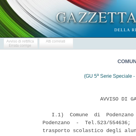
Avviso di rettifica
Atti correlati
Errata corrige
COMUN
a
(GU 5
Serie Speciale - 
                   AVVISO DI GA
   I.1)  Comune  di  Podenzano 
Podenzano  -  Tel.523/554636;  
trasporto scolastico degli alun