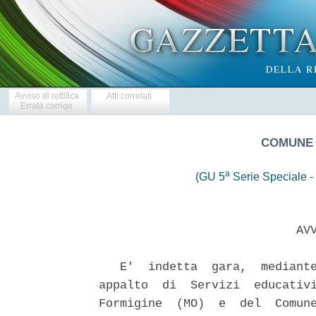
Avviso di rettifica
Atti correlati
Errata corrige
COMUNE 
a
(GU 5
Serie Speciale - 
                            AVV
   E'  indetta  gara,  mediante
appalto  di  Servizi  educativi
Formigine  (MO)  e  del  Comune