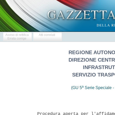
Avviso di rettifica
Atti correlati
Errata corrige
REGIONE AUTONOM
DIREZIONE CENTR
INFRASTRUT
SERVIZIO TRAS
a
(GU 5
Serie Speciale - 
Procedura aperta per l'affidam