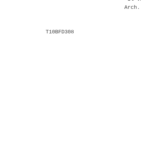
                         Arch.