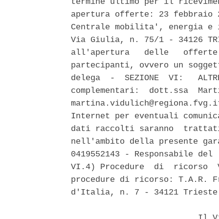
termine ultimo per il ricevime
apertura offerte: 23 febbraio 
Centrale mobilita', energia e 
Via Giulia, n. 75/1 - 34126 TR
all'apertura   delle   offerte
partecipanti, ovvero un sogget
delega  -  SEZIONE  VI:   ALTR
complementari:  dott.ssa  Mart
martina.vidulich@regiona.fvg.i
Internet per eventuali comunic
dati raccolti saranno  trattat
nell'ambito della presente gar
0419552143 - Responsabile del 
VI.4) Procedure  di  ricorso  
procedure di ricorso: T.A.R. F
d'Italia, n. 7 - 34121 Trieste
                          Il V