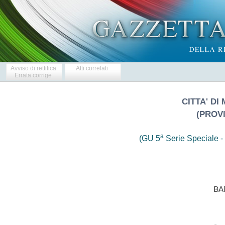
Avviso di rettifica
Atti correlati
Errata corrige
CITTA' DI
(PROVI
a
(GU 5
Serie Speciale - 
                            BAN