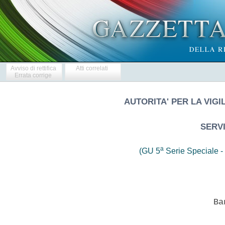
Avviso di rettifica
Atti correlati
Errata corrige
AUTORITA' PER LA VIGI
SERVI
a
(GU 5
Serie Speciale - 
                            Ban