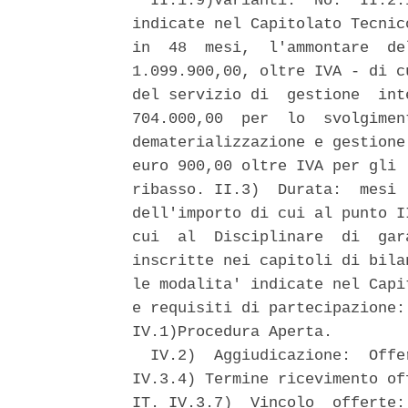
  II.1.9)Varianti:  No.  II.2.
indicate nel Capitolato Tecnic
in  48  mesi,  l'ammontare  de
1.099.900,00, oltre IVA - di c
del servizio di  gestione  int
704.000,00  per  lo  svolgimen
dematerializzazione e gestione
euro 900,00 oltre IVA per gli 
ribasso. II.3)  Durata:  mesi 
dell'importo di cui al punto I
cui  al  Disciplinare  di  gar
inscritte nei capitoli di bila
le modalita' indicate nel Capi
e requisiti di partecipazione:
IV.1)Procedura Aperta. 

  IV.2)  Aggiudicazione:  Offe
IV.3.4) Termine ricevimento of
IT. IV.3.7)  Vincolo  offerte: