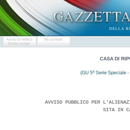
Avviso di rettifica
Atti correlati
Errata corrige
CASA DI RI
a
(GU 5
Serie Speciale - 
 AVVISO PUBBLICO PER L'ALIENAZ
                     SITA IN C