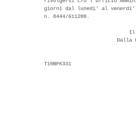
rivolgersi c/o l'Ufficio Ammin
giorni dal lunedi' al venerdi'
n. 0444/611200. 

                            Il 
                        Dalla 