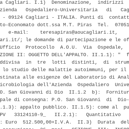
a Cagliari. I.1)  Denominazione,  indirizzi  
zienda   Ospedaliero-Universitaria   di   Cag
 - 09124 Cagliari - ITALIA. Punti di  contatt
to-Economato dott.ssa M.T. Piras  Tel.  07051
   e-mail:    teresapiras@aoucagliari.it,    
ari.it/; le domande di partecipazione e le of
Ufficio  Protocollo  A.O.U.  Via  Ospedale,  
ZIONE II: OGGETTO DELL'APPALTO. II.1.1): "  f
ddivisa  in  tre  lotti  distinti,  di  strum
 lo studio delle malattie autoimmuni, per il 
stinata alle esigenze del Laboratorio di Anal
icrobiologia dell'Azienda  Ospedaliero  Unive
O. San Giovanni di Dio  II.1.2  b):  Fornitur
pale di consegna: P.O. San Giovanni  di  Dio-
.1.3): appalto pubblico. II.1.5): come al  pu
PV   33124110-9_   II.2.1):   Quantitativo   
: Euro  512.500,00+I.V.A.  II.3)  Durata  del