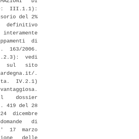
MAZIONI   DI

:  III.1.1):

sorio del 2%

  definitivo

 interamente

ppamenti  di

.  163/2006.

.2.3):  vedi

  sul   sito

ardegna.it/.

ta.  IV.2.1)

vantaggiosa.

l    dossier

. 419 del 28

24  dicembre

domande   di

'  17  marzo

ione   delle
