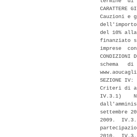
termine  di 
CARATTERE GI
Cauzioni e g
dell'importo
del 10% alla
finanziato s
imprese  con
CONDIZIONI D
schema   di 
www.aoucagli
SEZIONE IV: 
Criteri di a
IV.3.1)    N
dall'amminis
settembre 20
2009.  IV.3.
partecipazio
2010.  IV.3.