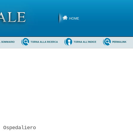
HOME
L SOMMARIO
TORNA ALLA RICERCA
TORNA ALL'INDICE
PERMALINK


 Ospedaliero
