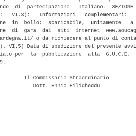
nde  di  partecipazione:  Italiano.  SEZIONE 
:   VI.3):   Informazioni   complementari:   
ne  in  bollo:  scaricabile,  unitamente   a 
ne  di  gara  dai  siti  internet  www.aoucag
ardegna.it/ o da richiedere al punto di conta
). VI.5) Data di spedizione del presente avvi
iato per  la  pubblicazione  alla  G.U.C.E.  
9. 

        Il Commissario Straordinario 

           Dott. Ennio Filigheddu 
