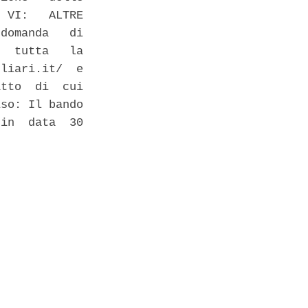
 VI:   ALTRE

domanda   di

  tutta   la

liari.it/  e

tto  di  cui

so: Il bando

in  data  30
