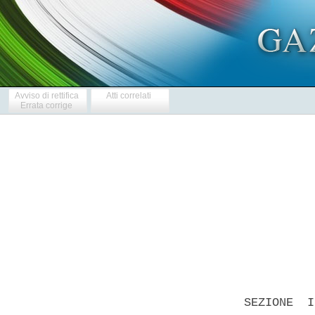
Avviso di rettifica
Atti correlati
Errata corrige
            
  SEZIONE  I