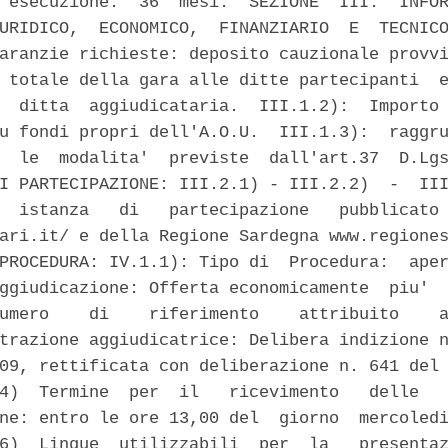
 esecuzione:  36  mesi.  SEZIONE  III:  INFOR
URIDICO,  ECONOMICO,  FINANZIARIO  E  TECNICO
aranzie richieste: deposito cauzionale provvi
 totale della gara alle ditte partecipanti  e
  ditta  aggiudicataria.  III.1.2):  Importo 
u fondi propri dell'A.O.U.  III.1.3):  raggru
  le  modalita'  previste  dall'art.37  D.Lgs
I PARTECIPAZIONE: III.2.1) - III.2.2)  -  III
  istanza   di   partecipazione   pubblicato 
ari.it/ e della Regione Sardegna www.regiones
PROCEDURA: IV.1.1): Tipo di  Procedura:  aper
ggiudicazione: Offerta economicamente  piu'  
umero    di    riferimento    attribuito    a
trazione aggiudicatrice: Delibera indizione n
09, rettificata con deliberazione n. 641 del 
4)  Termine  per  il   ricevimento   delle   
ne: entro le ore 13,00 del  giorno  mercoledi
6)  Lingue  utilizzabili  per  la   presentaz