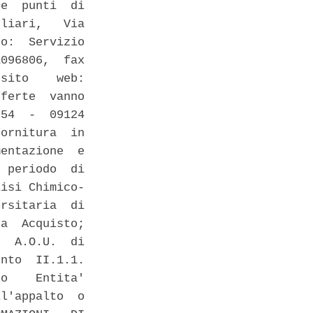
e  punti  di

liari,   Via

o:  Servizio

096806,  fax

sito    web:

ferte  vanno

54  -  09124

ornitura  in

entazione  e

 periodo  di

isi Chimico-

rsitaria  di

a  Acquisto;

  A.O.U.  di

nto  II.1.1.

o    Entita'

l'appalto  o
