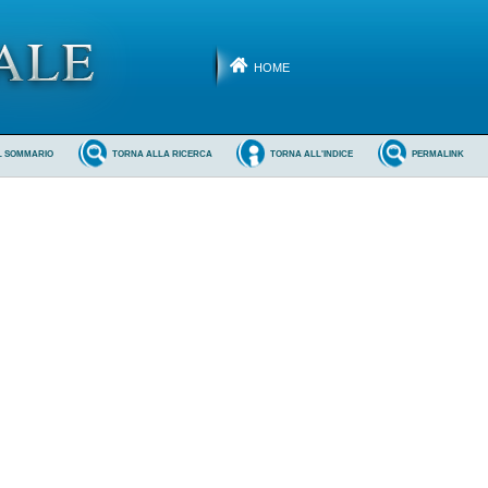
HOME
L SOMMARIO
TORNA ALLA RICERCA
TORNA ALL'INDICE
PERMALINK