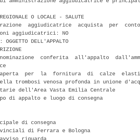
di amministrazione aggiudicatrice e principal
REGIONALE O LOCALE - SALUTE 

razione  aggiudicatrice  acquista  per  conto
oni aggiudicatrici: NO 

: OGGETTO DELL'APPALTO 

RIZIONE 

nominazione  conferita  all'appalto  dall'amm
ce 

aperta  per  la  fornitura  di  calze  elasti
ella trombosi venosa profonda in unione d'acq
tarie dell'Area Vasta Emilia Centrale 

po di appalto e luogo di consegna 

cipale di consegna 

vinciali di Ferrara e Bologna 

avviso riguarda 
