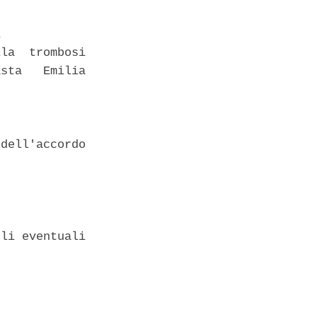
 

la  trombosi

sta   Emilia

dell'accordo

li eventuali
