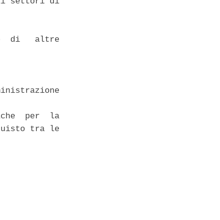
i settori di

  di   altre

inistrazione

che  per  la

uisto tra le
