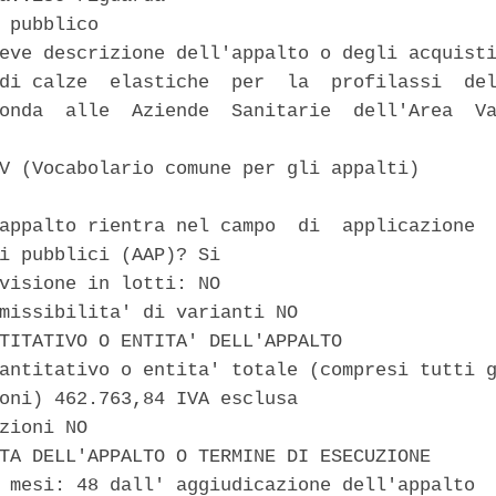
 pubblico 

eve descrizione dell'appalto o degli acquisti
di calze  elastiche  per  la  profilassi  del
onda  alle  Aziende  Sanitarie  dell'Area  Va
V (Vocabolario comune per gli appalti) 

appalto rientra nel campo  di  applicazione  
i pubblici (AAP)? Si 

visione in lotti: NO 

missibilita' di varianti NO 

TITATIVO O ENTITA' DELL'APPALTO 

antitativo o entita' totale (compresi tutti g
oni) 462.763,84 IVA esclusa 

zioni NO 

TA DELL'APPALTO O TERMINE DI ESECUZIONE 

 mesi: 48 dall' aggiudicazione dell'appalto 
