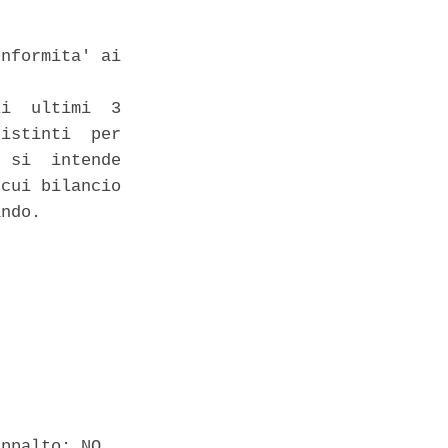
nformita' ai

i  ultimi  3

istinti  per

 si  intende

cui bilancio

ndo. 

ppalto: NO 
