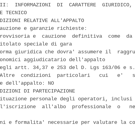
II:  INFORMAZIONI  DI  CARATTERE  GIURIDICO, 
E TECNICO 

DIZIONI RELATIVE ALL'APPALTO 

auzione e garanzie richieste: 

rovvisoria e  cauzione  definitiva  come  da 
itolato speciale di gara 

orma giuridica che dovra' assumere il  raggru
onomici aggiudicatario dell'appalto 

egli artt. 34,37 e 253 del D. Lgs 163/06 e s.
Altre  condizioni  particolari   cui   e'   s
e dell'appalto: NO 

DIZIONI DI PARTECIPAZIONE 

ituazione personale degli operatori, inclusi 
l'iscrizione  all'albo  professionale  o   ne
ni e formalita' necessarie per valutare la co