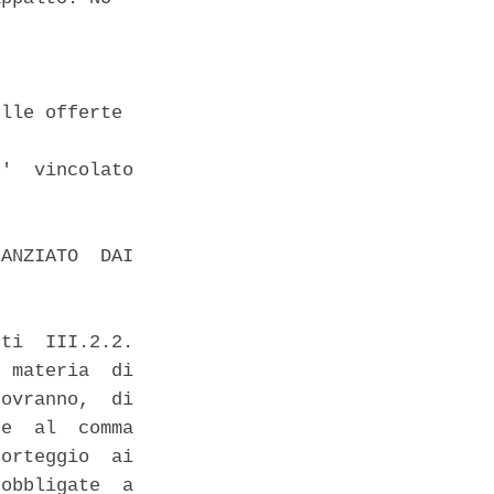
lle offerte 

'  vincolato

ANZIATO  DAI

ti  III.2.2.

 materia  di

ovranno,  di

e  al  comma

orteggio  ai

obbligate  a
