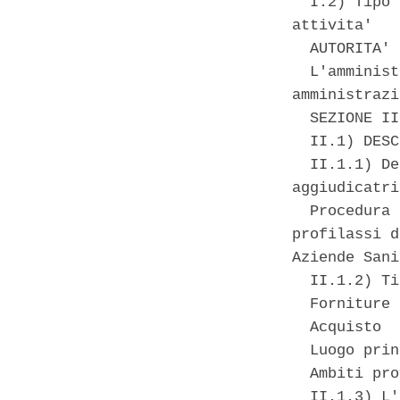
  I.2) Tipo 
attivita' 

  AUTORITA' 
  L'amminist
amministrazi
  SEZIONE II
  II.1) DESC
  II.1.1) De
aggiudicatri
  Procedura 
profilassi d
Aziende Sani
  II.1.2) Ti
  Forniture 

  Acquisto 

  Luogo prin
  Ambiti pro
  II.1.3) L'