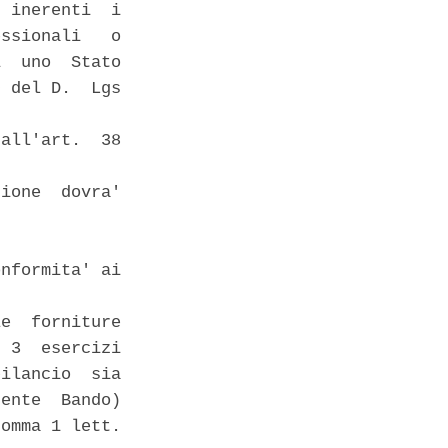
 inerenti  i

ssionali   o

  uno  Stato

 del D.  Lgs

all'art.  38

ione  dovra'

nformita' ai

e  forniture

 3  esercizi

ilancio  sia

ente  Bando)

omma 1 lett.
