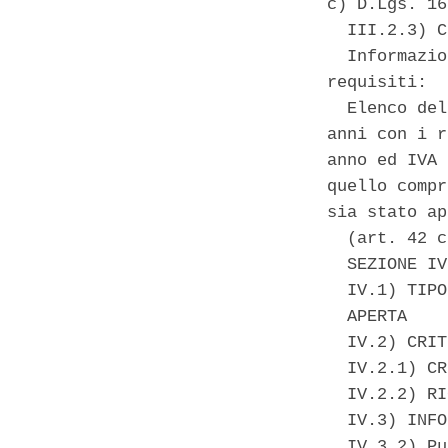
c) D.Lgs. 16
  III.2.3) C
  Informazio
requisiti: 

  Elenco del
anni con i r
anno ed IVA 
quello compr
sia stato ap
  (art. 42 c
  SEZIONE IV
  IV.1) TIPO
  APERTA 

  IV.2) CRIT
  IV.2.1) CR
  IV.2.2) RI
  IV.3) INFO
  IV.3.2) Pu