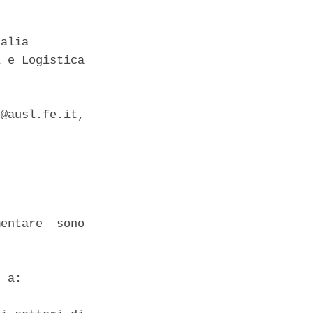
alia 

 e Logistica

@ausl.fe.it,

entare  sono

 a: 
