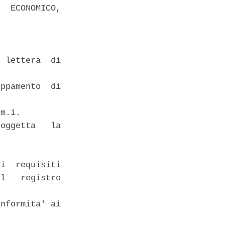
  ECONOMICO,

 lettera  di

ppamento  di

m.i. 

oggetta   la

i  requisiti

l   registro

nformita' ai
