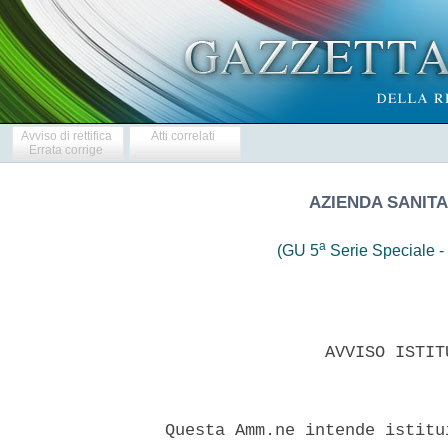
Avviso di rettifica
Atti correlati
Errata corrige
AZIENDA SANITA
a
(GU 5
Serie Speciale - 
                  AVVISO ISTIT
  Questa Amm.ne intende istitu