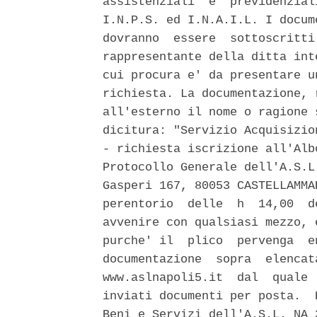
assistenziali  e  previdenzial
I.N.P.S. ed I.N.A.I.L. I docum
dovranno  essere  sottoscritti
rappresentante della ditta int
cui procura e' da presentare u
richiesta. La documentazione, 
all'esterno il nome o ragione 
dicitura: "Servizio Acquisizio
- richiesta iscrizione all'Alb
Protocollo Generale dell'A.S.L
Gasperi 167, 80053 CASTELLAMMA
perentorio  delle  h  14,00  d
avvenire con qualsiasi mezzo, 
purche' il  plico  pervenga  e
documentazione  sopra  elencat
www.aslnapoli5.it  dal  quale 
inviati documenti per posta.  
Beni e Servizi dell'A.S.L. NA 