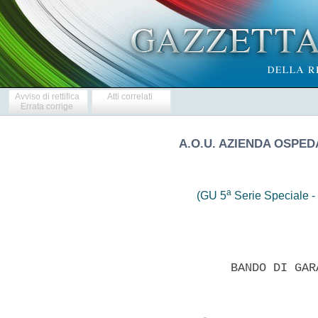
Avviso di rettifica
Atti correlati
Errata corrige
A.O.U. AZIENDA OSPED
a
(GU 5
Serie Speciale - 
                  BANDO DI GAR