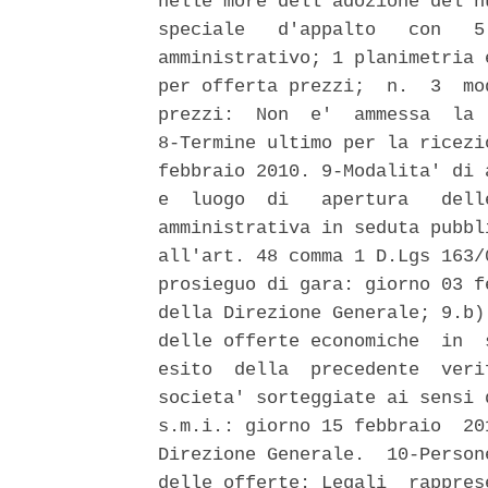
nelle more dell'adozione del n
speciale   d'appalto   con   5
amministrativo; 1 planimetria 
per offerta prezzi;  n.  3  mo
prezzi:  Non  e'  ammessa  la 
8-Termine ultimo per la ricezi
febbraio 2010. 9-Modalita' di 
e  luogo  di   apertura   dell
amministrativa in seduta pubbl
all'art. 48 comma 1 D.Lgs 163/
prosieguo di gara: giorno 03 f
della Direzione Generale; 9.b)
delle offerte economiche  in  
esito  della  precedente  veri
societa' sorteggiate ai sensi 
s.m.i.: giorno 15 febbraio  20
Direzione Generale.  10-Person
delle offerte: Legali  rappres