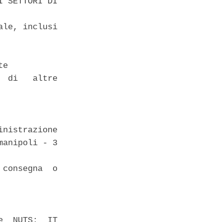
 SETTORI DI

le, inclusi

e 

 di   altre

nistrazione

anipoli - 3

consegna  o

  NUTS:  IT
