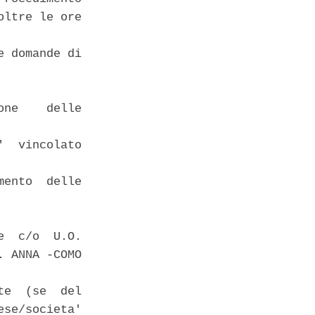
ltre le ore

 domande di

ne    delle

  vincolato

ento  delle

  c/o  U.O.

 ANNA -COMO

e  (se  del

se/societa'
