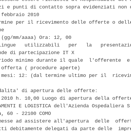
zi e punti di contatto sopra evidenziati non o
febbraio 2010 

rmine per il ricevimento delle offerte o delle
e 

 (gg/mm/aaaa) Ora: 12, 00 

Lingue   utilizzabili   per   la   presentazio
nde di partecipazione IT X 

riodo minimo durante il quale  l'offerente  e'
 offerta ( procedure aperte) 

 mesi: 12: (dal termine ultimo per il  ricevim
dalita' di apertura delle offerte: 

.2010 h. 10,00 Luogo di apertura della offerte
AMENTI E LOGISTICA dell'Azienda Ospedaliera S.
, 60 - 22100 COMO 

messe ad assistere all'apertura  delle  offert
tti debitamente delegati da parte delle  impre