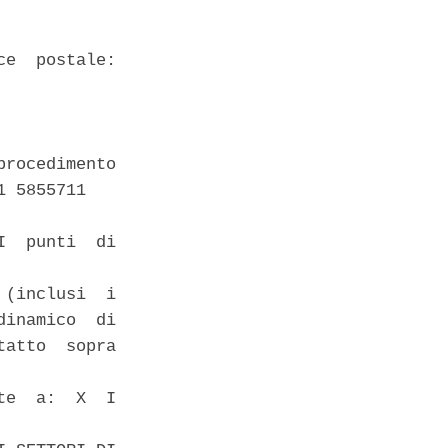
e  postale:

rocedimento 

 5855711 

  punti  di

(inclusi  i

inamico  di

atto  sopra

e  a:  X  I
