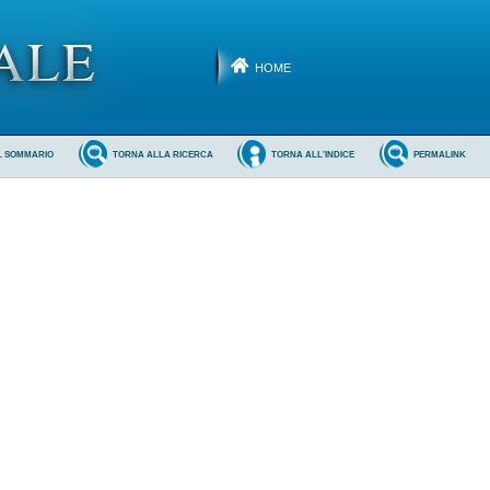
HOME
L SOMMARIO
TORNA ALLA RICERCA
TORNA ALL'INDICE
PERMALINK