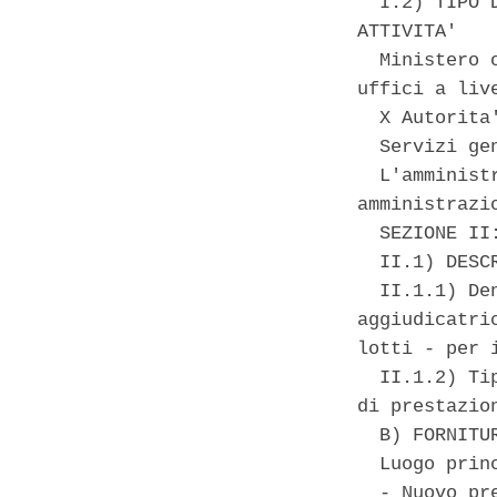
  I.2) TIPO 
ATTIVITA' 

  Ministero 
uffici a liv
  X Autorita
  Servizi ge
  L'amminist
amministrazi
  SEZIONE II
  II.1) DESCR
  II.1.1) De
aggiudicatri
lotti - per 
  II.1.2) Ti
di prestazion
  B) FORNITUR
  Luogo prin
  - Nuovo pr