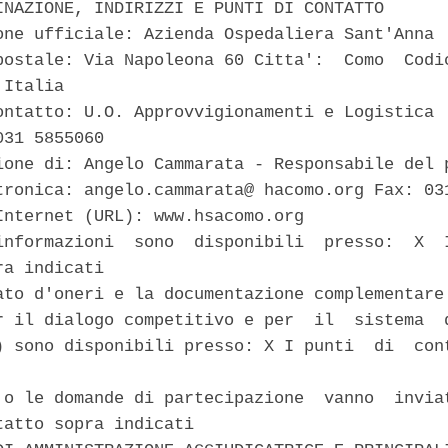
INAZIONE, INDIRIZZI E PUNTI DI CONTATTO 

one ufficiale: Azienda Ospedaliera Sant'Anna 

postale: Via Napoleona 60 Citta':  Como  Codic
Italia 

ontatto: U.O. Approvvigionamenti e Logistica 

31 5855060 

ione di: Angelo Cammarata - Responsabile del p
tronica: angelo.cammarata@ hacomo.org Fax: 031
Internet (URL): www.hsacomo.org 

informazioni  sono  disponibili  presso:  X  I
a indicati 

ato d'oneri e la documentazione complementare 
r il dialogo competitivo e per  il  sistema  d
) sono disponibili presso: X I punti  di  cont
 o le domande di partecipazione  vanno  inviat
tatto sopra indicati 
