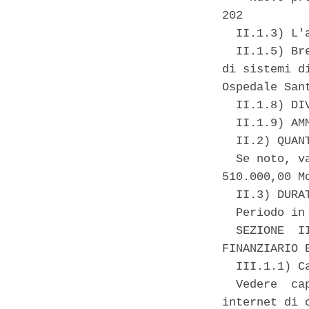
202 

  II.1.3) L'
  II.1.5) Br
di sistemi d
Ospedale Sant
  II.1.8) DI
  II.1.9) AM
  II.2) QUAN
  Se noto, v
510.000,00 Mo
  II.3) DURA
  Periodo in
  SEZIONE  I
FINANZIARIO E
  III.1.1) C
  Vedere  ca
internet di c