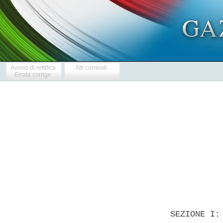
Avviso di rettifica
Atti correlati
Errata corrige
            
  SEZIONE I: