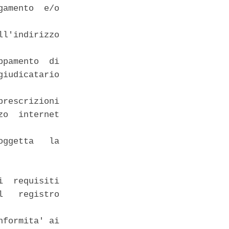
amento  e/o

l'indirizzo

pamento  di

iudicatario

rescrizioni

o  internet

ggetta   la

  requisiti

   registro

formita' ai
