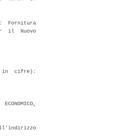
  Fornitura

  il  Nuovo

in  cifre):

 ECONOMICO,

l'indirizzo
