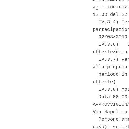
agli indiriz
12.00 del 22 
  IV.3.4) Te
partecipazion
  02/03/2010
  IV.3.6)   
offerte/doma
  IV.3.7) Pe
alla propria
  periodo in
offerte) 

  IV.3.8) Mo
  Data 08.03
APPROVVIGION
Via Napoleona
  Persone am
caso): sogge