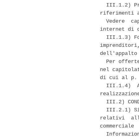
  III.1.2) P
riferimenti 
  Vedere  ca
internet di c
  III.1.3) F
imprenditori
dell'appalto 
  Per offert
nel capitola
di cui al p. 
  III.1.4)  
realizzazion
  III.2) CON
  III.2.1) S
relativi  al
commerciale 

  Informazio