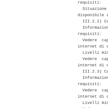
requisiti: 

  Situazione
disponibile 
  III.2.2) C
  Informazio
requisiti: 

  Vedere  ca
internet di c
  Livelli mi
  Vedere  ca
internet di c
  III.2.3) Ca
  Informazio
requisiti: 

  Vedere  ca
internet di c
  Livelli mi