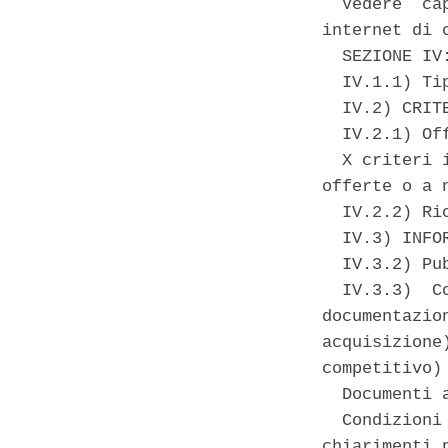
  Vedere  ca
internet di c
  SEZIONE IV:
  IV.1.1) Ti
  IV.2) CRIT
  IV.2.1) Of
  X criteri 
offerte o a 
  IV.2.2) Ri
  IV.3) INFO
  IV.3.2) Pu
  IV.3.3)  C
documentazio
acquisizione
competitivo) 
  Documenti a
  Condizioni
chiarimenti 