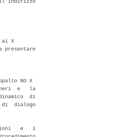
l'indirizzo

ai X 

 presentare

palto NO X 

eri  e   la

inamico  di

di  dialogo

oni   e   i

rocedimento
