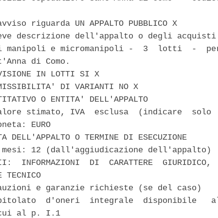
avviso riguarda UN APPALTO PUBBLICO X 

eve descrizione dell'appalto o degli acquisti:
i manipoli e micromanipoli -  3  lotti  -  per
'Anna di Como. 

VISIONE IN LOTTI SI X 

MISSIBILITA' DI VARIANTI NO X 

TITATIVO O ENTITA' DELL'APPALTO 

alore stimato, IVA  esclusa  (indicare  solo  
neta: EURO 

TA DELL'APPALTO O TERMINE DI ESECUZIONE 

 mesi: 12 (dall'aggiudicazione dell'appalto) 

II:  INFORMAZIONI  DI  CARATTERE  GIURIDICO,  
 TECNICO 

auzioni e garanzie richieste (se del caso) 

pitolato  d'oneri  integrale  disponibile   al
ui al p. I.1 
