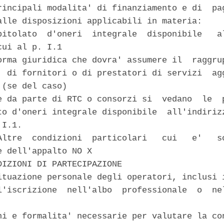
rincipali modalita' di finanziamento e di  pag
alle disposizioni applicabili in materia: 

pitolato  d'oneri  integrale  disponibile   al
ui al p. I.1 

orma giuridica che dovra' assumere il  raggrup
, di fornitori o di prestatori di servizi  agg
(se del caso) 

e da parte di RTC o consorzi si  vedano  le  p
to d'oneri integrale disponibile  all'indirizz
I.1. 

Altre  condizioni  particolari   cui   e'   so
e dell'appalto NO X 

DIZIONI DI PARTECIPAZIONE 

ituazione personale degli operatori, inclusi i
l'iscrizione  nell'albo  professionale  o  nel
ni e formalita' necessarie per valutare la con