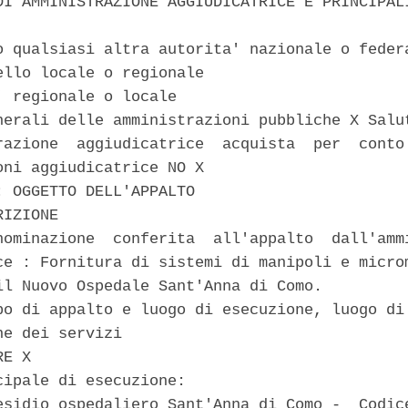
DI AMMINISTRAZIONE AGGIUDICATRICE E PRINCIPALI
o qualsiasi altra autorita' nazionale o federa
ello locale o regionale 

' regionale o locale 

nerali delle amministrazioni pubbliche X Salut
razione  aggiudicatrice  acquista  per  conto 
oni aggiudicatrice NO X 

: OGGETTO DELL'APPALTO 

IZIONE 

nominazione  conferita  all'appalto  dall'ammi
ce : Fornitura di sistemi di manipoli e microm
il Nuovo Ospedale Sant'Anna di Como. 

po di appalto e luogo di esecuzione, luogo di 
e dei servizi 

E X 

cipale di esecuzione: 

esidio ospedaliero Sant'Anna di Como -  Codice