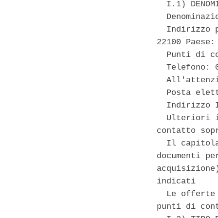
  I.1) DENOM
  Denominazi
  Indirizzo 
22100 Paese: 
  Punti di c
  Telefono: 0
  All'attenz
  Posta elet
  Indirizzo 
  Ulteriori 
contatto sopr
  Il capitol
documenti pe
acquisizione
indicati 

  Le offerte
punti di con