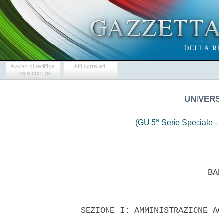
Avviso di rettifica
Atti correlati
Errata corrige
UNIVERS
a
(GU 5
Serie Speciale - 
 
                            BANDO DI GARA 
 

  SEZIONE I: AMMINISTRAZIONE AGGIUDICATRICE 
  I.1) DENOMINAZIONE, INDIRIZZI E PUNTI DI CONTATTO: 
  Universita' del Salento, piazza  Tancredi,  7,  All'attenzione  di:
Dott. Alessandro Quarta, 73100 Lecce, ITALIA.  Tel.  +39  0832293219.
E-mail: alessandro.quarta@unisalento.it. Fax +39 0832293345. 
  Indirizzo(i)     internet:     Amministrazione      aggiudicatrice:
www.unisalento.it. 
  Ulteriori informazioni sono disponibili presso: I punti di contatto
sopra indicati. 
  Il capitolato d'oneri e la documentazione complementare (inclusi  i
documenti per il dialogo competitivo e per  il  sistema  dinamico  di
acquisizione) sono disponibili presso:  I  punti  di  contatto  sopra
indicati. 
  Le  offerte  o  le  domande  di  partecipazione  vanno  inviate  a:
Universita' del Salento - Ufficio Posta, viale Gallipoli,  49,  73100
Lecce, ITALIA. 
  I.2) TIPO DI AMMINISTRAZIONE AGGIUDICATRICE E PRINCIPALI SETTORI DI
ATTIVITA': Organismo di diritto pubblico. Istruzione. 
  L'amministrazione  aggiudicatrice  acquista  per  conto  di   altre
amministrazioni aggiudicatrici: no. 
  SEZIONE II: OGGETTO DELL'APPALTO 
  II.1) DESCRIZIONE 
  II.1.1) Denominazione  conferita  all'appalto  dall'amministrazione
aggiudicatrice:  Procedura  aperta  per  la  fornitura  di  una  rete
wireless nell'ambito del progetto WiFi - Sud. 
  II.1.2) Tipo di appalto e luogo di esecuzione, luogo di consegna  o
di prestazione dei servizi: 
  Forniture. 
  Sito o luogo principale dei lavori: n. 24 sedi dell'Universita' del
Salento e n. 4 residenze Universitarie. 
  Codice NUTS: ITF45 . 
  II.1.3) L'avviso riguarda: Un appalto pubblico. 
  II.1.4) Informazioni relative all'accordo quadro: 
  II.1.5) Breve descrizione dell'appalto o degli acquisti:  Procedura
aperta per la fornitura di una rete wireless nell'ambito del progetto
WiFi - Sud. 
  II.1.6) CPV (Vocabolario comune per gli appalti): 64212400. 
  II.1.7) L'appalto rientra nel campo  di  applicazione  dell'accordo
sugli appalti pubblici (AAP): No. 
  II.1.8) Divisione in lotti: No. 
  II.1.9) Ammissibilita' di varianti: No. 
  II.2) QUANTITATIVO O ENTITA' DELL'APPALTO 
  II.2.1) Quantitativo o entita' totale: Valore stimato, IVA esclusa:
375 000 EUR. 
  II.2.2) Opzioni: 
  II.3) DURATA DELL'APPALTO  O  TERMINE  DI  ESECUZIONE:  Periodo  in
giorni: 60 (dall'aggiudicazione dell'appalto). 
  SEZIONE  III:  INFORMAZIONI  DI  CARATTERE  GIURIDICO,   ECONOMICO,
FINANZIARIO E TECNICO 
  III.1) CONDIZIONI RELATIVE ALL'APPALTO 
  III.1.1) Cauzioni e garanzie richieste: 
  Le  imprese   partecipanti   dovranno   presentare   una   cauzione
provvisoria (7 500 EUR pari al 2 % dell'importo posto a base di gara)
secondo quanto previsto dall'art.75 del D.Lgs. 163/2006 e,  ai  sensi
dell'art.75 comma 8, corredata, a pena di esclusione, dall'impegno  a
rilasciare la fideiussione definitiva di cui all'art.113  del  D.Lgs.
163/2006, qualora l'offerente risultasse aggiudicatario. 
  Il versamento della cauzione provvisoria puo' avvenire in valuta  o
in titoli di stato, oppure mediante fidejussione bancaria  o  polizza
assicurativa  rilasciata  da   altra   Compagnia,   oppure   mediante
fidejussione  rilasciata  dagli  intermediari   finanziari   iscritti
nell'elenco speciali di cui  all'art.  107  del  decreto  legislativo
385/93, che svolgono in  via  esclusiva  o  prevalente  attivita'  di
rilascio di garanzie, a cio' autorizzati dal  Ministero  del  tesoro,
del bilancio e della programmazione economica. 
  In caso di fidejussione  essa  dovra'  espressamente  prevedere  le
seguenti clausole: 
  - Validita' per un periodo non inferiore a 180 giorni dalla data di
scadenza della gara; 
  - La rinuncia al beneficio della preventiva escussione del debitore
principale; 
  - La rinuncia all'eccezione di cui all'art. 1957 comma 2 del c.c; 
  -  Prevedere  l'operativita'  della  garanzia  entro  15  giorni  a
semplice richiesta della stazione appaltante; 
  - l'impegno del fidejussore a rilasciare la  garanzia  fidejussoria
per  l'esecuzione  del  contratto  qualora   l'offerente   risultasse
aggiudicatario. 
  Ai sensi dell'art. 75, comma 7, D. Lgs. 12 aprile 2006,  n°  163  e
s.m., la garanzia richiesta puo' essere ridotta  alla  meta'  a  quei
concorrenti ai quali sia stata  rilasciata,  da  parte  di  organismi
accreditati ai sensi delle norme europee serie UNI  CEI  EN  45000  e
serie UNI CEI EN ISO/IEC  17000,  la  certificazione  di  sistema  di
qualita' conforme alle norme UNI CEI ISO 9000 ovvero la dichiarazione
della presenza di elementi significativi e tra loro correlati di tale
sistema. 
  Qualora il concorrente alla gara si avvalga di questa  possibilita'
deve allegare alla garanzia prestata, una  dichiarazione  resa  nelle
forme di legge e sottoscritta. 
  In caso di raggruppamento e di avvalimento, per usufruire di  detto
beneficio, tutte le  Societa'  devono  aver  conseguito  la  predetta
certificazione o  certificazione  sostitutiva  e  tutte  le  Societa'
devono dichiararlo. 
  In  caso  di  R.T.I.,  consorzi  ordinari  da  costituirsi   e   di
avvalimento, la cauzione provvisoria deve essere intestata a tutte le
Societa' partecipanti. 
  III.1.2) Principali modalita' di finanziamento e di  pagamento  e/o
riferimenti alle disposizioni applicabili in materia: Il progetto  e'
cofinanziato  dal  Dipartimento  Innovazione   e   Tecnologie   della
Presidenza del Consiglio dei Ministri. 
  III.1.3) Forma giuridica che dovra' assumere il  raggruppamento  di
operatori economici aggiudicatario dell'appalto: 
  III.1.4)  Altre  condizioni  particolari   cui   e'   soggetta   la
realizzazione dell'appalto: 
  III.2) CONDIZIONI DI PARTECIPAZIONE 
  III.2.1) Situazione personale degli operatori, inclusi i  requisiti
relativi  all'iscrizione  nell'albo  professionale  o  nel   registro
commerciale: 
  Informazioni e formalita' necessarie per valutare la conformita' ai
requisiti: Secondo le modalita'  indicate  nelle  Norme  Generali  di
partecipazione pubblicate sul sito internet www.unisalento.it. 
  III.2.2) Capacita' economica e finanziaria: 
  Informazioni e formalita' necessarie per valutare la conformita' ai
requisiti: Secondo le modalita'  indicate  nelle  Norme  Generali  di
partecipazione pubblicate sul sito internet www.unisalento.it. 
  Livelli minimi di capacita'  eventualmente  richiesti:  Secondo  le
modalita' indicate nelle Norme Generali di partecipazione  pubblicate
sul sito internet www.unisalento.it. 
  III.2.3) Capacita' tecnica: 
  Informazioni e formalita' necessarie per valutare la conformita' ai
requisiti: Secondo le modalita'  indicate  nelle  Norme  Generali  di
partecipazione pubblicate sul sito internet www.unisalento.it. 
  Livelli minimi di capacita'  eventualmente  richiesti:  Secondo  le
modalita' indicate nelle Norme Generali di partecipazione  pubblicate
sul sito internet www.unisalento.it. 
  III.2.4) Appalti riservati: No. 
  III.3) CONDIZIONI RELATIVE ALL'APPALTO DI SERVIZI 
  III.3.1)  La  prestazione  del  servizio  e'   riservata   ad   una
particolare professione?: NO 
  III.3.2) Le  persone  giuridiche  devono  indicare  il  nome  e  le
qualifiche professionali delle persone incaricate  della  prestazione
del servizio: NO 
  SEZIONE IV: PROCEDURA 
  IV.1) TIPO DI PROCEDURA 
  IV.1.1) Tipo di procedura: Aperta. 
  IV.1.2) Limiti al  numero  di  operatori  che  saranno  invitati  a
presentare un'offerta: 
  IV.1.3) Riduzione del numero di operatori durante il negoziato o il
dialogo: 
  IV.2) CRITERI DI AGGIUDICAZIONE 
  IV.2.1) Criteri  di  aggiudicazione:  Offerta  economicamente  piu'
vantaggiosa in base  ai  criteri  indicati  nel  capitolato  d'oneri,
nell'invito  a  presentare  offerte  o  a  negoziare   oppure   nelle
specifiche. 
  IV.2.2) Ricorso ad un'asta elettronica: No. 
  IV.3) INFORMAZIONI DI CARATTERE AMMINISTRATIVO 
  IV.3.1)   Numero   di    riferimento    attribuito    al    dossier
dall'amministrazione aggiudicatrice: 
  IV.3.2) Pubblicazioni precedenti relative allo stesso appalto: No. 
  IV.3.3)  Condizioni  per  ottenere  il  capitolato  d'oneri  e   la
documentazione complementare oppure il documento descrittivo: 
  Documenti a pagamento: no. 
  IV.3.4) Termine per il ricevimento delle offerte o delle domande di
partecipazione: 22.2.2010 - 13:00. 
  IV.3.5) Data di spedizione ai candidati prescelti  degli  inviti  a
presentare offerte o a partecipare: 
  IV.3.6)   Lingue   utilizzabili   per   la   presentazione    delle
offerte/domande di partecipazione: Italiano. 
  IV.3.7) Periodo minimo durante il quale  l'offerente  e'  vincolato
alla propria offerta: Periodo in giorni: 180 (dal termine ultimo  per
il ricevimento delle offerte). 
  IV.3.8) Modalita' di apertura delle offerte: 
  Data: 26.2.2010 - 09:00. 
  Luogo:  Sala  degli  Atti  dell'Universita'  del  Salento  -  Viale
Gallipoli, 49 - 73100 Lecce (ex Istituto Principe Umberto), ITALIA. 
  Persone ammesse  ad  assistere  all'apertura  delle  offerte:  si'.
Legali rappresentanti delle Ditte o soggetti in possesso di delega. 
  SEZIONE VI: ALTRE INFORMAZIONI 
  VI.1) TRATTASI DI UN APPALTO PERIODICO: No. 
  VI.2) APPALTO CONNESSO AD UN PROGETTO E/O PROGRAMMA FINANZIATO  DAI
FONDI COMUNITARI: No. 
  VI.3) INFORMAZIONI COMPLEMENTARI: 
  Il  Codice  CIG  che  identifica  la  procedura  e'  il   seguente:
04167454D9. 
  Le ditte partecipanti, oltre  alla  documentazione  indicata  nelle
Norme Generali di Partecipazione, dovranno allegare: 
  1)  Attestato  relativo  al  sopralluogo  effettuato   secondo   le
modalita'   indicate   nell'art.10   delle    Norme    Generali    di
Partecipazione; 
  2) Ricevuta di versamento (pena l'esclusione dalla gara,  ai  sensi
delle disposizioni con la Deliberazione del  1.3.2009  dell'Autorita'
di Vigilanza sui Contratti Pubblici, in attuazione dell'art.1,  co.65
e 67, della L. n.266 del 23.12.2005) dell'importo di 20 EUR  con  una
delle seguenti modalita': 
  - mediante versamento on line collegandosi al porta