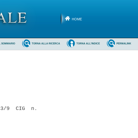
HOME
L SOMMARIO
TORNA ALLA RICERCA
TORNA ALL'INDICE
PERMALINK
3/9  CIG  n.
