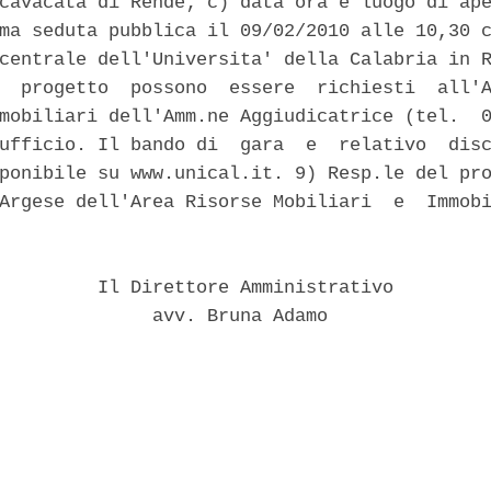
cavacata di Rende; c) data ora e luogo di ape
ma seduta pubblica il 09/02/2010 alle 10,30 c
centrale dell'Universita' della Calabria in R
  progetto  possono  essere  richiesti  all'A
mobiliari dell'Amm.ne Aggiudicatrice (tel.  0
ufficio. Il bando di  gara  e  relativo  disc
ponibile su www.unical.it. 9) Resp.le del pro
Argese dell'Area Risorse Mobiliari  e  Immobi
         Il Direttore Amministrativo 

              avv. Bruna Adamo 
