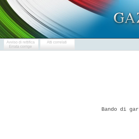
Avviso di rettifica
Atti correlati
Errata corrige
Bando di gar
            