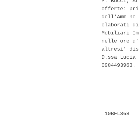
P. Bucci, Ar
offerte: pri
dell'Amm.ne 
elaborati di
Mobiliari Im
nelle ore d'
altresi' dis
D.ssa Lucia 
0984493963. 

            
            