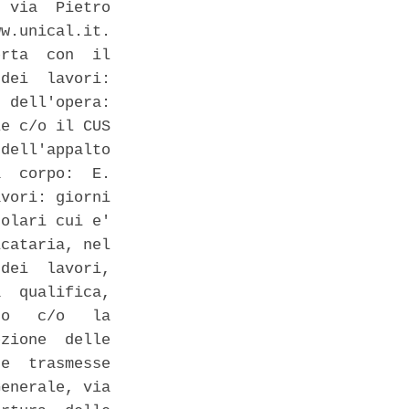
 via  Pietro

w.unical.it.

rta  con  il

dei  lavori:

 dell'opera:

e c/o il CUS

dell'appalto

  corpo:  E.

vori: giorni

olari cui e'

cataria, nel

dei  lavori,

  qualifica,

o   c/o   la

zione  delle

e  trasmesse

enerale, via
