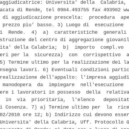
aggiudicatrice: Universita' della  Calabria, 
acata di Rende, tel 0984.493755 fax 493982 ww
 di aggiudicazione prescelta:  procedura  ape
 prezzo piu' basso. 3) Luogo di  esecuzione  
i  Rende.  4)  a)  caratteristiche  generali 
struzione del centro di aggregazione giovanil
ita' della Calabria;  b)  importo  compl.vo  
eri per la  sicurezza)  con  corrispettivo  a
5) Termine ultimo per la realizzazione dei la
nsegna lavori. 6) Eventuali condizioni partic
realizzazione dell'appalto: l'impresa aggiudi
 manodopera  da  impiegare  nell'esecuzione  
ere i lavoratori in possesso  della  relativa
  in  via  prioritaria,  l'elenco   depositat
i Cosenza. 7) a) Termine ultimo per  la  rice
02/2010 ore 12; b) Indirizzo cui devono esser
Universita' della Calabria, Uff. Protocollo G