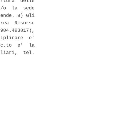
rtura  delle

/o  la  sede

ende. 8) Gli

rea  Risorse

984.493817),

iplinare  e'

c.to  e'  la

liari,  tel.
