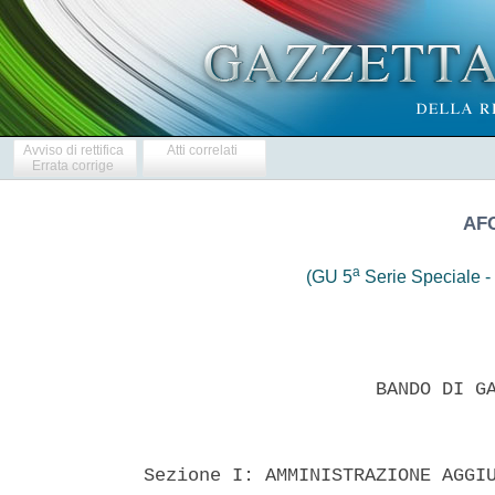
Avviso di rettifica
Atti correlati
Errata corrige
AF
a
(GU 5
Serie Speciale - 
 
                       BANDO DI GARA D'APPALTO 
 

  Sezione I: AMMINISTRAZIONE AGGIUDICATRICE 
  I.1) Denominazione Ufficiale: AFC TORINO SpA, societa' unipersonale
- sede legale in C.so Peschiera n. 193 -  10141  Torino  (in  seguito
"AFC"). Punti di  contatto:  Ufficio  Responsabile  del  Procedimento
telefono  +39-0114421260-261  -  telefax  +39-01119683609   Indirizzo
Internet - profilo di Committente: www.cimiteritorino.it 
  Ulteriori  informazioni  sono  disponibili  presso  il   punto   di
contatto. Documentazione complementare disponibile presso il punto di
contatto.   Le   offerte   vanno   inviate   all'indirizzo    postale
dell'Amministrazione aggiudicatrice 
  I.2) Tipo di Amministrazione aggiudicatrice e principali settori di
attivita': 
  Organismo di diritto pubblico;  amministrazione  aggiudicatrice  ex
art. 3, comma 25,  d.lg.  163/06.  Settore:  servizi  generali  delle
amministrazioni pubbliche. 
  L'Amministrazione  aggiudicatrice  acquista  per  conto  di   altre
amministrazioni: NO 
  Sezione II: OGGETTO DELL'APPALTO 
  II.1) Descrizione 
  II.1.1) Denominazione: servizio di  prelievo  e  trasporto  funebre
comunale ex art. 16, comma 1, lett. b) del dpr 285/90.  Il  servizio,
da considerarsi  essenziale  a  ogni  effetto  di  legge,  si  svolge
nell'ambito del territorio del Comune di Torino, compresi le stazioni
ferroviarie  e   lo   scalo   aeroportuale.   Convenzionalmente,   e'
considerato  nell'ambito  del  territorio  comunale  il  servizio  di
prelievo  e  trasporto  funebre,  cosi'  come  definito  dal  vigente
Regolamento Comunale del  Servizio  Mortuario  e  dei  Cimiteri,  con
destinazione  ai  cimiteri  Monumentale,  Parco,  Abbadia  di  Stura,
Cavoretto, Sassi, Mirafiori e, eccezionalmente, nei comuni  limitrofi
in caso di decesso di persona residente a Torino. 
  II.1.2) Tipo di appalto e luogo di prestazione di servizi 
  - categoria servizi: 27, all.II B, d.lg.163/06; 
  - luogo principale di esecuzione: Torino 
  II.1.3) L'Avviso riguarda: un appalto pubblico si 
  II.1.4) / 
  II.1.5)  Breve  descrizione  dell'appalto  procedura   aperta   per
l'affidamento del servizio di prelievo e trasporto  funebre  comunale
ex art. 16, comma 1, lett. b) del dpr 285/90 per un periodo  di  mesi
dodici. 
  Trattandosi di appalto di servizi di cui all'allegato II B, cat.27,
del d.lg.163/06, trovano applicazione esclusivamente gli artt.  20  e
27  d.lg.163/06  +  altri  articoli  medesimo   decreto   legislativo
espressamente richiamati dalla lex specialis di gara 
  II.1.6) CPV (Vocabolario Comune per gli appalti) 
  Oggetto Principale: 98371200-6 
  II.1.7) l'Appalto rientra nel campo  di  applicazione  dell'accordo
sugli appalti pubblici (AAP) SI O NO 
  II.1.8) Divisione in lotti SI O NO 
  II.1.9) Ammissibilita' di Varianti SI O NO 
  II.2) QUANTITA' o ENTITA' DELL'APPALTO 
  II.2.1) Quantitativo o entita' totale 
  valore complessivo presunto  dell'appalto:  Euro  125.000,00  oltre
I.V.A. se dovuta, determinato in base ai valori unitari posti a  base
di gara di cui all'allegato B del capitolato di gara. 
  II.2.2) Opzioni SI O NO 
  II.3) DURATA DELL'APPALTO O TERMINE DI ESECUZIONE 
  Periodo in mesi: dodici 
  SEZIONE  III:  INFORMAZIONE  DI  CARATTERE  GIURIDICO,   ECONOMICO,
FINANZIARIO E TECNICO 
  III.1) Condizioni relative all'Appalto 
  III.1.1) Cauzioni e garanzie richieste: cauzione provvisoria pari a
Euro 2.500,00 ai sensi artt.9 e 11 del capitolato di  gara;  garanzia
fideiussoria ex art.113, d.lg.163/06 e polizza assicurativa RCT,  con
massimale non inferiore a Euro 1.550.000,00. 
  III.1.2) Principali modalita' di finanziamento e di  pagamento  e/o
riferimenti alle disposizioni applicabili in  materia:  finanziamento
con fondi propri; pagamenti come da art. 19 del capitolato di gara. 
  III.1.3) Forma giuridica che dovra' assumere il  raggruppamento  di
operatori economici aggiudicatario dell'appalto: art. 37, d.lg.163/06
con responsabilita' solidale. 
  III.1.4)  Altre  condizioni  particolari   cui   e'   soggetta   la
realizzazione dell'Appalto SI O NO 
  III.2) CONDIZIONI DI PARTECIPAZIONE 
  III.2.1) Situazione personale degli operatori, inclusi i  requisiti
all'iscrizione nell'albo professionale  o  nel  registro  commerciale
art.9 del capitolato di gara 
  III.2.2) Capacita' economica e finanziaria art.9, paragrafo 1,  sub
punto 1.4 del capitolato di gara 
  III.2.3) Capacita' tecnica art.9, paragrafo 1, sub  punto  1.5  del
capitolato di gara 
  III.2.4) Appalti riservati SI O NO 
  III.3) Condizioni relative all'appalto di servizi 
  III.3.1)  La  prestazione  del  servizio  e'   riservata   ad   una
particolare professione SI O NO 
  III.3.2) Le  persone  giuridiche  devono  indicare  il  nome  e  le
qualifiche professionali delle persone incaricate  della  prestazione
del servizio SI O NO 
  SEZIONE IV: PROCEDURA 
  IV.1) TIPO DI PROCEDURA 
  IV.1.1) Tipo di procedura - Aperta SI 
  IV.1.2) / 
  IV.1.3) / 
  IV.2) CRITERIO DI AGGIUDICAZIONE 
  IV.2.1) Criteri di aggiudicazionne 
  Prezzo piu' basso si ai sensi degli artt.6 e 10 del  capitolato  di
gara 
  IV.2.2) Ricorso ad un'asta elettronica SI o NO 
  IV.3) INFORMAZIONI DI CARATTERE AMMINISTRATIVO 
  IV.3.1) / 
  IV.3.2) Pubblicazioni precedenti relative allo stesso appalto SI  o
NO 
  IV.3.3) Condizioni per  ottenere  la  documentazione  complementare
"bando", "capitolato di gara  +  allegati  A,  B,  C"  e  "schema  di
contratto" potranno essere  scaricati  direttamente  dal  profilo  di
committenza www.cimiteritorino.it 
  Documenti a pagamento SI o NO 
  IV.3.4) Termine per il ricevimento delle offerte 
  - data 8 febbraio 2010 ora 12:00 
  IV.3.5) / 
  IV.3.6) Lingue utilizzabili  per  la  presentazione  delle  offerte
Italiano 
  IV.3.7) Periodo minimo durante il quale  l'offerente  e'  vincolato
alla  propria  offerta  180  giorni  (dal  termine  ultimo   per   il
ricevimento delle offerte) 
  IV.3.8) Modalita' di apertura delle offerte 
  Seduta  pubblica:  9  febbraio   2010   ora   10:00   presso   sede
Amministrazione aggiudicatrice par.I.1). Persone ammesse ad assistere
all'apertura delle offerte: legali rappresentanti o soggetti delegati
dai primi, con procura semplice, anche non notarile. 
  SEZIONE VI: ALTRE INFORMAZIONI 
  VI.1) TRATTASI DI UN APPALTO PERIODICO SI / NO 
  Calendario di massima per la pubblicazione del prossimo avviso: tra
12 mesi 
  VI.2) APPALTO CONNESSO AD UN PROGETTO E/O PROGRAMMA FINANZIATO  CON
FONDI COMUNITARI SI O NO 
  VI.3) INFORMAZIONI COMPLEMENTARI SI O NO 
ç°comma  1. Capitolato di gara + allegati A, B. C sono parti integranti  del
bando di gara. 
ç°comma  2. Sono ammesse a presentare offerta i soggetti di cui  agli  artt.
34 e 47, D.Lgs. 163/06 e art. 7 del capitolato di gara. 
ç°comma  3. Non sono ammesse  offerte  economiche  in  aumento,  alla  pari,
indeterminate, parziali, condizionate, plurime. 
ç°comma  4. Verifica anomalia: AFC mediante "seggio di  gara"  valutera'  la
congruita' delle offerte ai sensi dell'art. 86/1 e articoli  seguenti
d.lgs. 163/06. Non e' prevista l'esclusione automatica delle  offerte
anomale. 
ç°comma  5. Le autodichiarazioni e i documenti, se redatti in lingua diversa
dall'italiano, dovranno essere  accompagnati  da  una  traduzione  in
lingua italiana certificata da un traduttore ufficiale. 
ç°comma  6. L'Amministrazione aggiudicatrice applica art.77 bis, dpr  445/00
(art.38, comma 2, d.lgs.163/06). 
ç°comma  7. Ammesso subappalto ex art.118,  d.lgs.163/06  (max  30%  importo
complessivo contratto). Amministrazione aggiudicatrice procedera'  ai
sensi  dell'art.  118,  comma  3,  seconda  ipotesi,  d.lg.   163/06.
Indicazione delle parti di  servizi  che  si  intendono  subappaltare
(art. 118, comma  2,  n.  1,  d.lgs.  163/06),  tenendo  conto  della
prescrizione di cui all'art. 37, comma 5, d.lgs. 163/06. 
ç°comma  8. In caso di presentazione o ammissibilita' di una  sola  offerta,
la  stazione  appaltante  si  riserva  la  facolta'   di   addivenire
all'aggiudicazione del servizio o di disporre  diversamente,  secondo
le modalita' che riterra' opportune a termini di legge. 
ç°comma  9. Resta, in ogni caso salvo, il disposto di cui all'art. 81 co.  3
del d.lgs 163/06, nonche' agli artt. 86 e ss del d.lgs 163/06. 
ç°comma  10. Gli operatori economici indicati negli artt. 34 e 47 del  d.lgs
163/06  che  intendono  partecipare  alla  procedura  aperta   devono
presentare un plico a pena di esclusione  idoneamente  sigillato  con
ceralacca o  altro  materiale  plastico  equipollente  (art.  75,  RD
827/1924) sui lembi di chiusura e con l'esclusione di qualsiasi altro
mezzo di  sigillatura,  recante  l'intestazione  del  mittente  e  la
dicitura "Contiene offerta - Gara per l'affidamento del  servizio  di
trasporti funebri", contenente al  suo  interno  due  buste,  a  loro
volta, ambedue a pena di esclusione, sigillate con ceralacca o  altro
materiale plastico equipollente (art. 75, R.D. 827/1924) sui lembi di
chiusura e con l'esclusione di qualsiasi altro mezzo di  sigillatura,
recanti l'intestazione del mittente e  la  dicitura,  rispettivamente
"A-DOCUMENTAZIONE" e "B-OFFERTA ECONOMICA". Per lembi di chiusura  si
intendono quelli chiusi dall'offerente, con esclusione di quelli gia'
preincollati dal fabbricante della busta. Si rinvia per le  modalita'
e forme di presentazione  delle  offerte  a  quanto  dettagliatamente
disciplinato nel capitolato di gara. 
ç°comma  11. Si rinvia per i contenuti della busta "A" e della busta  "B"  a
quanto dettagliatamente disciplinato nel capitolato di gara. 
ç°comma  12. La contribuzione in favore dell'Autorita' per la vigilanza  sui
contratti pubblici di lavori, servizi e forniture, non e' nel caso di
specie dovuta (importo a base di appalto < Euro 150.000,00). 
ç°comma  13. Nel caso di operatori  economici  "gruppo"  (art.34,  comma  1,
lett. d), e), f), d.lg.163/06) vedasi capitolato di gara. 
ç°comma  14. In caso di consorzi ex art. 34, comma 1, lett.  b),  c),  d.lgs
163/06 vedasi ca