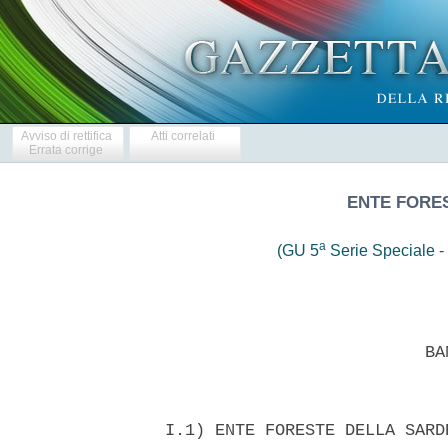
Avviso di rettifica
Atti correlati
Errata corrige
ENTE FORE
a
(GU 5
Serie Speciale - 
                            BAN
  I.1) ENTE FORESTE DELLA SARD