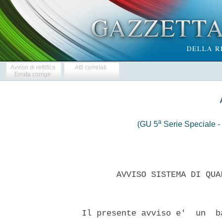
Avviso di rettifica
Atti correlati
Errata corrige
a
(GU 5
Serie Speciale - 
         AVVISO SISTEMA DI QUA
  Il presente avviso e'  un  b