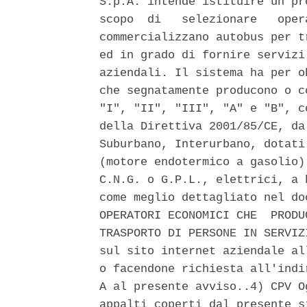
S.p.A. intende istituire un pr
scopo  di   selezionare   oper
commercializzano autobus per t
ed in grado di fornire servizi
aziendali. Il sistema ha per o
che segnatamente producono o c
"I", "II", "III", "A" e "B", c
della Direttiva 2001/85/CE, da
Suburbano, Interurbano, dotati
(motore endotermico a gasolio)
C.N.G. o G.P.L., elettrici, a 
come meglio dettagliato nel do
OPERATORI ECONOMICI CHE  PRODU
TRASPORTO DI PERSONE IN SERVIZ
sul sito internet aziendale al
o facendone richiesta all'indi
A al presente avviso..4) CPV O
appalti coperti dal presente s