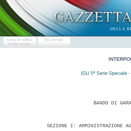
Avviso di rettifica
Atti correlati
Errata corrige
INTERPO
a
(GU 5
Serie Speciale - 
 
                  BANDO DI GARA D'APPALTO - Servizi 
 

  SEZIONE I: AMMINISTRAZIONE AGGIUDICATRICE 
  I.1)  DENOMINAZIONE  E  INDIRIZZO  UFFICIALE   DELL'AMMINISTRAZIONE
AGGIUDICATRICE 
  Denominazione ufficiale: Interporto Marche s.p.a. 
  Indirizzo postale: Via Coppetella 4 - 60035, JESI (AN), Italia 
  Punti di contatto: Ufficio Gare Interporto Marche spa 
  All'attenzione di:  Ufficio  Gare  Interporto  Marche  spa  -  Ing.
Manuela Marconi 
  Profilo di Committente: www.interportomarche.it 
  Posta   elettronica:    segreteria@interportomarche.it    Telefono:
0731-605182 Fax: 0731- 605779 
  INDIRIZZO  PRESSO  IL  QUALE  E'   POSSIBILE   OTTENERE   ULTERIORI
INFORMAZIONI E LA DOCUMENTAZIONE E AL QUALE INVIARE LE OFFERTE:  Come
al punto I.1). 
  I.2) TIPO DI AMMINISTRAZIONE AGGIUDICATRICE E PRINCIPALI SETTORI DI
ATTIVITA' 
  Organismo di diritto pubblico. Attivita' principale:  realizzazione
e  gestione  di   infrastrutture   interportuali.   L'amministrazione
aggiudicatrice  acquista   per   conto   di   altre   amministrazioni
aggiudicatrici - NO. 
  SEZIONE II: OGGETTO DELL'APPALTO 
  II.1)  DESCRIZIONE  II.1.1  DENOMINAZIONE   CONFERITA   ALL'APPALTO
DALL'AMMINISTRAZIONE AGGIUDICATRICE 
  Appalto misto di  lavori  e  servizi,  con  prevalenza  di  servizi
(l'"Appalto")  concernente:  progettazione  esecutiva,   manutenzione
ordinaria e straordinaria con durata ventennale, servizi finanziari e
assicurativi per la realizzazione di un impianto  fotovoltaico  posto
sulla  copertura  di  un  magazzino  di  proprieta'  della   Societa'
Interporto Marche SpA (la "Stazione appaltante"). 
  II.1.2) TIPO DI APPALTO E LUOGO DI ESECUZIONE, LUOGO DI CONSEGNA  O
DI PRESTAZIONE DI SERVIZI 
  Appalto di servizi. Categorie: 1, 6 e 12. 
  Luogo principale di esecuzione: Jesi (AN) 
  CODICE NUTS: ITE 32 
  II.1.3) L'avviso riguarda: un appalto pubblico 
  II.1.5) BREVE DESCRIZIONE  DELL'APPALTO:  l'Appalto  e'  costituito
dallo svolgimento delle seguenti prestazioni: 
  -lavori di realizzazione di un impianto fotovoltaico,  con  potenza
pari a circa 200 kW, sulla copertura di un  magazzino  di  proprieta'
della Stazione appaltante; 
  -servizio di manutenzione ordinaria e straordinaria per  la  durata
di 20 anni; 
  -progettazione esecutiva da  effettuare  sulla  base  del  progetto
preliminare  redatto  dalla  Stazione  appaltante  e   del   progetto
definitivo  presentato  in   sede   di   gara   dall'appaltatore,   e
coordinamento per la sicurezza in fase di progettazione; 
  -servizi assicurativi per la stipula di una polizza tipo  All  risk
per la durata di 20 anni; 
  -servizi   finanziari   relativi   al   finanziamento    al    100%
dell'investimento mediante mutuo chirografario con durata di 15 anni. 
  II.1.6) CPV (vocabolario comune per gli appalti) 
  Vocabolario principale 
  Oggetto principale: 
  66113000-5 (Servizi di concessione di credito) 
  Oggetti complementari: 
  45259000-7 (Riparazione e manutenzione di impianti) 
  71323200-0 (Servizi di progettazione tecnica di impianti) 
  66510000-8 (Servizi assicurativi) 
  45251000-1 (Lavori di costruzione di centrali elettriche e impianti
di riscaldamento) 
  II.1.7) L'APPALTO RIENTRA NEL CAMPO  DI  APPLICAZIONE  DELL'ACCORDO
SUGLI APPALTI PUBBLICI: NO. 
  II.1.9) AMMISSIBILITA' DI VARIANTI: SI' 
  II.2) QUANTITATIVO O ENTITA' DELL'APPALTO 
  II.2.1)  QUANTITATIVO  O  ENTITA'   TOTALE:   Importo   complessivo
dell'Appalto:                    Euro                    1.780.865,34
(unmilionesettecentottantamilaottocentosessantacinque/34   )    cosi'
diviso: 
  a)importo complessivo per lavori, al netto I.V.A., Euro  772.500,00
(Euro settecentosettantaduemilacinquecento/00) di cui Euro 750.000,00
(Euro  settecentocinquantamila/00)  per  lavori  soggetti  a  ribasso
d'asta ed Euro 22.500,00 (Euro ventiduemilacinquecento/00) per  oneri
per l'attuazione dei piani della sicurezza  relativi  ai  lavori  non
soggetti a ribasso; 
  b)importo complessivo per il servizio  ventennale  di  manutenzione
ordinaria e straordinaria, al netto  I.V.A.,  Euro  164.800,00  (Euro
centosessantaquattromilaottocento/00), di cui Euro  160.000,00  (Euro
centosessantamila/00)  per  servizio   ventennale   di   manutenzione
ordinaria e straordinaria soggetto a ribasso d'asta e  Euro  4.800,00
(Euro quattromilaottocento/00) per oneri per l'attuazione  dei  piani
della sicurezza relativi al servizio di manutenzione non  soggetti  a
ribasso; 
  c)spese di  progettazione  esecutiva  e  spese  per  l'incarico  di
coordinatore per la sicurezza in fase di  progettazione  soggetto  al
ribasso,    al     netto     I.V.A.,     Euro     28.650,00     (Euro
ventottomilaseicentocinquanta/00); 
  d)importo  del  premio  per  il  servizio  assicurativo  ventennale
soggetto  a  ribasso,  al  netto   I.V.A.,   Euro   80.000,00   (Euro
ottantamila/00); 
  e)importo degli interessi  connessi  alla  concessione  del  mutuo,
soggetti      a      ribasso,       Euro       734.915,34       (Euro
settecentotrentaquattromilanovecentoquindici/34) su un  ammontare  di
capitale    da     mutuare     di     Euro     1.314.432,00     (Euro
unmilionetrecentoquattordicimilaquattrocentotrentadue,00). 
  II.2.2) OPZIONI: NO. 
  II.3) DURATA DELL'APPALTO O TERMINE DI ESECUZIONE: 
  La durata massima per l'esecuzione della progettazione e dei lavori
e' di 180 giorni. 
  La durata del servizio di manutenzione e' di 20 anni  dal  collaudo
dei lavori. 
  La durata del servizio assicurativo ammonta ad anni 20 dal collaudo
dei lavori. 
  La durata del servizio finanziario e' di 15 anni  a  decorrere  dal
verificarsi di tutte le seguenti condizioni: 
  a)emissione del collaudo (provvisorio) dell'impianto da parte della
Stazione appaltante; 
  b)allaccio alla rete elettrica; 
  c)stipula della convenzione con il GSE per  il  riconoscimento  del
contributo incentivante e per l'attivazione del servizio  di  scambio
sul posto. 
  SEZIONE  III:  INFORMAZIONI  DI  CARATTERE  GIURIDICO,   ECONOMICO,
FINANZIARIO E TECNICO - III.1) CONDIZIONI RELATIVE ALL'APPALTO 
  III.1.1) CAUZIONI E GARANZIE RICHIESTE: 
  -l'offerta e' corredata, a pena di esclusione, da una  garanzia  di
Euro 35.617,31 (Euro trentacinquemilaseicentodiciassette/31) pari  al
2% (due per cento) dell'importo dell'Appalto di cui al punto  II.2.1.
del presente bando di gara (il "Bando"),  con  le  modalita'  di  cui
all'art.  75  del  D.Lgs.  163/2006  e   ss.mm.ii.   (il   "Codice"),
specificate nel disciplinare di gara (il "Disciplinare"); 
  -l'aggiudicatario deve prestare la cauzione definitiva nella misura
e  nei  modi  previsti  dall'articolo  113  del   Codice,   calcolata
sull'importo contrattuale dei lavori e dei  servizi  (incluso  quello
finanziario) nonche' la polizza di cui all'articolo 129, comma 1, del
Codice ed all'art.  103  del  D.P.R.  21  dicembre  1999,  n.  554  e
ss.mm.ii. (il "Regolamento"), per una somma assicurata pari  a:  Euro
2.500.000,00  (Euro  duemilionicinquecentomila/00)  in  relazione  ai
rischi  riguardanti  opere  e  impianti  e  Euro   500.000,00   (Euro
cinquecentomila/00) per la responsabilita' civile verso terzi; 
  -i tecnici che hanno predisposto e firmato il  progetto  definitivo
presentato in sede di offerta dall'aggiudicatario dovranno presentare
polizza di responsabilita' civile professionale di cui  all'art.  111
del Codice a decorrere dalla aggiudicazione definitiva dell'Appalto; 
  -il  progettista  incaricato  della  progettazione  esecutiva  deve
essere munito, a far data dalla approvazione  del  progetto,  di  una
polizza di responsabilita' civile professionale  ai  sensi  dell'art.
111 del Codice. 
  III.1.2) FINANZIAMENTO E PAGAMENTO: l'intero investimento a  carico
della Stazione appaltante, risultante dal quadro economico di Appalto
(il "QE"), sara' finanziato al 100% a mezzo  di  mutuo  chirografario
(il "Mutuo"), facente parte  dell'oggetto  della  presente  gara  (la
"Gara"). Il Mutuo dovra' avere una durata di 15 anni, di cui  due  di
preammortamento, a decorrere dall'avveramento di tutte le  condizioni
menzionate sub II.3. Il Mutuo offerto dai concorrenti dovra' essere a
tasso fisso ed invariabile e sara'  rimborsato  con  rate  semestrali
posticipate. 
  III.1.3) FORMA GIURIDICA CHE DOVRA' ASSUMERE IL  RAGGRUPPAMENTO  DI
OPERATORI ECONOMICI AGGIUDICATARIO:  sono  ammessi  alla  Gara  tutti
soggetti di cui all'articolo 34 del Codice,  con  l'osservanza  delle
disposizioni di cui agli artt. 35, 36 e 37 del Codice. 
  III.2) CONDIZIONI DI PARTECIPAZIONE 
  III.2.1) SITUAZIONE PERSONALE DEGLI OPERATORI, INCLUSI I  REQUISITI
RELATIVI  ALL'ISCRIZIONE  NELL'ALBO  PROFESSIONALE  O  NEL   REGISTRO
COMMERCIALE 
  Informazioni e formalita' necessarie per valutare la conformita' ai
requisiti: 
  -Possesso dei requisiti di ordine generale  previsti  dall'articolo
38 del Codice. 
  -Iscrizione CCIAA ai sensi articolo 39 del Codice,  o  equivalente,
per le imprese non stabilite in Italia. 
  Inoltre, il soggetto  finanziatore  dovra'  svolgere  le  attivita'
finanziarie previste dal D.Lgs. 1 settembre 1993, n. 385 e  ss.mm.ii.
(il "T.U.B."), ed in particolare, dovra' trattarsi di: 
  -banche iscritte all'albo di cui all'articolo 13 del T.U.B.; 
  -soggetti appartenenti a gruppi creditizi iscritti all'albo di  cui
all'articolo 64 del T.U.B.; 
  -soggetti  operanti  in  ambito  finanziario  iscritti  nell'elenco
generale di cui all'articolo  106  e/o  nell'elenco,speciale  di  cui
all'art. 107 del T.U.B. 
  Quanto al servizio  assicurativo,  possono  partecipare  alla  Gara
quanti in possesso dell'autorizzazione  all'esercizio  dell'attivita'
assicurativa nei rami dei rischi per i quali si concorre ed essere in
regola con la normativa vigente per la continuita' dell'esercizio. 
  III.2.2)  CAPACITA'  ECONOMICA  E  FINANZIARIA  -  Informazioni   e
formalita' necessarie per valutare la conformita' ai requisiti: 
  -presentazione dei documenti previsti dall'articolo  41,  comma  1,
del Codice,  tra  cui  idonee  dichiarazioni  