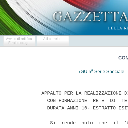
Avviso di rettifica
Atti correlati
Errata corrige
COM
a
(GU 5
Serie Speciale - 
APPALTO PER LA REALIZZAZIONE D
  CON FORMAZIONE  RETE  DI  TE
  DURATA ANNI 10- ESTRATTO ESI
   Si  rende  noto  che  il  1