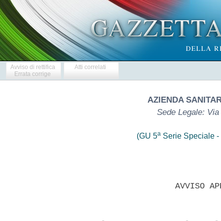
Avviso di rettifica
Atti correlati
Errata corrige
AZIENDA SANITAR
Sede Legale: Via
a
(GU 5
Serie Speciale - 
                     AVVISO AP