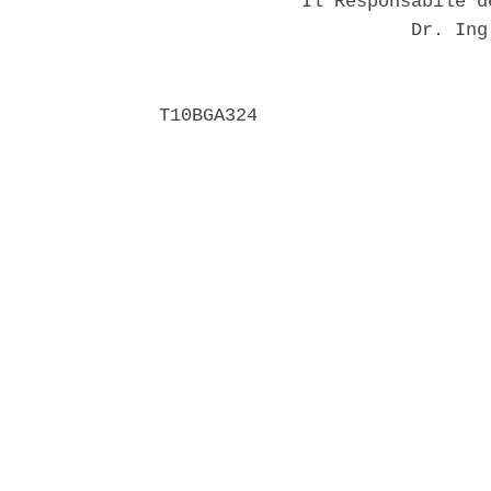
             Il Responsabile d
                       Dr. Ing