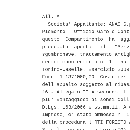
All. A 

  Societa' Appaltante: ANAS S.
Piemonte - Ufficio Gare e Cont
questo  Compartimento  ha  agg
proceduta  aperta   il   "Serv
sgombroneve, trattamento antig
centro manutentorio n. 1 - nuc
Torino-Caselle. Esercizio 2009
Euro. 1'137'000,00. Costo per 
dell'appalto soggetto al ribas
16 - Allegato II A secondo il 
piu' vantaggiosa ai sensi dell
D.Lgs. 163/2006 e ss.mm.ii. A 
Imprese; e' stata ammessa n. 1
della procedura l'RTI FORESTO 
S. r.l.,con sede in Leini(TO) 