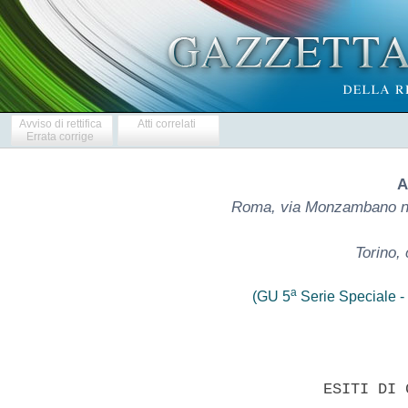
Avviso di rettifica
Atti correlati
Errata corrige
A
Roma, via Monzambano n
Torino, 
a
(GU 5
Serie Speciale - 
                     ESITI DI 