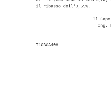
il ribasso dell'0,55%. 

                       Il Capo
                         Ing. 