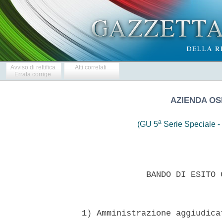
Avviso di rettifica
Atti correlati
Errata corrige
AZIENDA OS
a
(GU 5
Serie Speciale - 
               BANDO DI ESITO 
  1) Amministrazione aggiudica