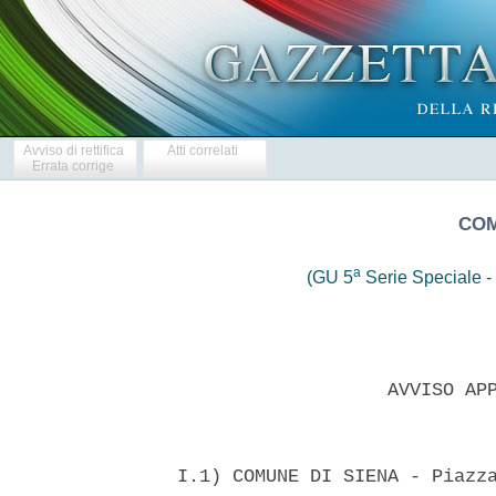
Avviso di rettifica
Atti correlati
Errata corrige
COM
a
(GU 5
Serie Speciale - 
                     AVVISO APP
  I.1) COMUNE DI SIENA - Piazza